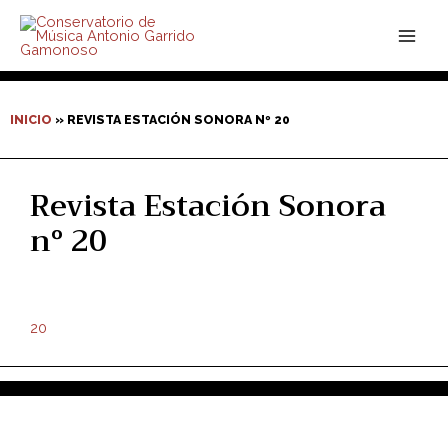
Ir
Main
al
contenido
Men
INICIO
»
REVISTA ESTACIÓN SONORA Nº 20
Revista Estación Sonora
nº 20
20