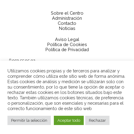
Sobre el Centro
Administración
Contacto
Noticias
Aviso Legal
Política de Cookies
Política de Privacidad
959 55 95 02
21700137.edu@juntadeandalucia.es
Utilizamos cookies propias y de terceros para analizar y
Avenida Alcalde Américo Santos, s/n 21600 (Valverde del
Camino)
comprender cómo utiliza este sitio web de forma anónima.
Estas cookies de análisis y medición se utilizarán solo con
su consentimiento, por lo que tiene la opción de aceptar o
rechazar estas cookies en los botones situados bajo este
texto. También utilizamos cookies técnicas, de preferencia
o personalización, que son esenciales y necesarias para el
© 2022. Conservatorio de Música Antonio Garrido Gamonoso
correcto funcionamiento de este sitio web
Diseño web por
WEBHOY
Permitir la selección
Aceptar todo
Rechazar