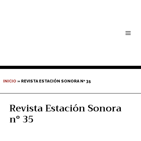
Ir
Main
al
contenido
Men
INICIO
»
REVISTA ESTACIÓN SONORA Nº 35
Revista Estación Sonora
nº 35