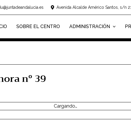
du@juntadeandalucia.es
Avenida Alcalde Américo Santos, s/n 2
ICIO
SOBRE EL CENTRO
ADMINISTRACIÓN
P
nora nº 39
Cargando…