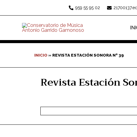
Ir
959 55 95 02
21700137.e
al
contenido
IN
INICIO
»
REVISTA ESTACIÓN SONORA Nº 39
Revista Estación So