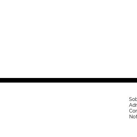
Sob
Adm
Co
Not